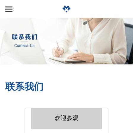
首页
公司简介
产品中心
关于我们
发展历程
招贤纳士
立卧转换铣车复合加工中心
团队实力
天车式摇篮五轴加工中心
HU1000
黄鹄服务
联系我们
企业文化
HU1300/1600
A800
联系我们
HU2100/2300
A650
EN
欢迎参观