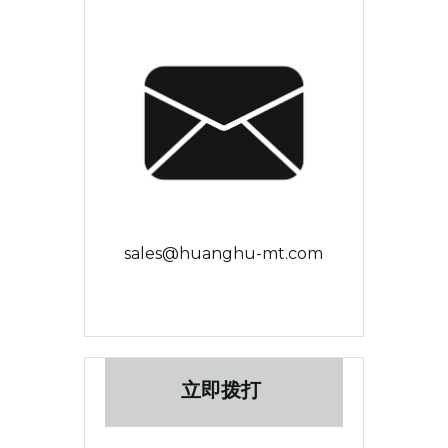
sales@huanghu-mt.com
立即拨打 