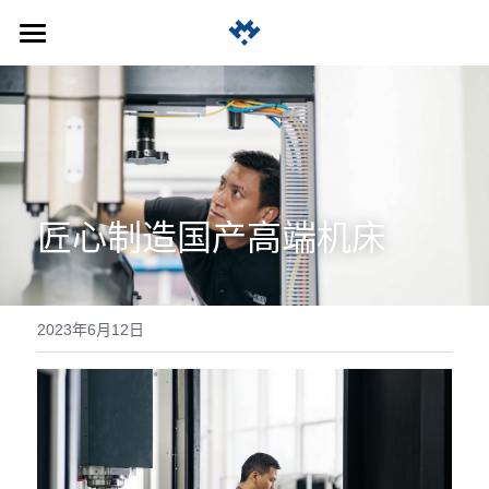
首页
公司简介
产品中心
关于我们
发展历程
招贤纳士
立卧转换铣车复合加工中心
匠心制造国产高端机床
团队实力
天车式摇篮五轴加工中心
HU1000
黄鹄服务
企业文化
HU1300/1600
A800
联系我们
2023年6月12日
HU2100/2300
EN