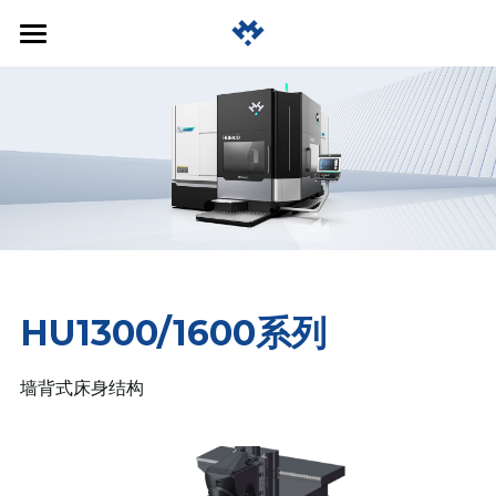
首页
公司简介
产品中心
关于我们
发展历程
招贤纳士
立卧转换铣车复合加工中心
团队实力
天车式摇篮五轴加工中心
HU1000
黄鹄服务
HU1300/1600系列
企业文化
HU1300/1600
A800
联系我们
HU2100/2300
墙背式床身结构
EN